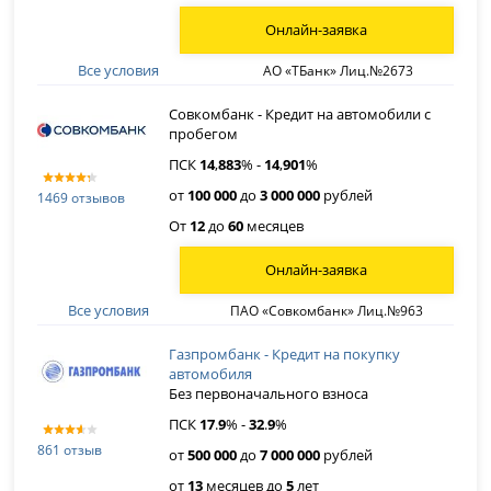
Онлайн-заявка
Все условия
АО «ТБанк» Лиц.№2673
Совкомбанк - Кредит на автомобили с
пробегом
ПСК
14
,
883
% -
14
,
901
%
от
100 000
до
3 000 000
рублей
1469 отзывов
От
12
до
60
месяцев
Онлайн-заявка
Все условия
ПАО «Совкомбанк» Лиц.№963
Газпромбанк - Кредит на покупку
автомобиля
Без первоначального взноса
ПСК
17
.
9
% -
32
.
9
%
861 отзыв
от
500 000
до
7 000 000
рублей
от
13
месяцев до
5
лет