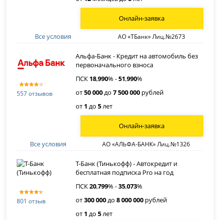
Онлайн-заявка
Все условия
АО «ТБанк» Лиц.№2673
Альфа-Банк - Кредит на автомобиль без
первоначального взноса
ПСК
18
,
990
% -
51
,
990
%
от
50 000
до
7 500 000
рублей
557 отзывов
от
1
до
5
лет
Онлайн-заявка
Все условия
АО «АЛЬФА-БАНК» Лиц.№1326
Т-Банк (Тинькофф) - Автокредит и
бесплатная подписка Pro на год
ПСК
20
,
799
% -
35
,
073
%
от
300 000
до
8 000 000
рублей
801 отзыв
от
1
до
5
лет