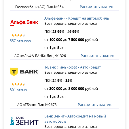
Рассчитать платеж
Газпромбанк (АО) Лиц.№354
Альфа-Банк - Кредит на автомобиль
Без первоначального взноса
ПСК
23
.
99
% -
46
.
99
%
от
100 000
до
7 500 000
рублей
557 отзывов
от
1
до
5
лет
Рассчитать платеж
АО «АЛЬФА-БАНК» Лиц.№1326
Т-Банк (Тинькофф) - Автокредит
Без первоначального взноса
ПСК
24
.
9
% -
35
%
от
300 000
до
8 000 000
рублей
801 отзыв
от
1
до
8
лет
Рассчитать платеж
АО «ТБанк» Лиц.№2673
Банк Зенит - Автокредит на новый
автомобиль
Без первоначального взноса