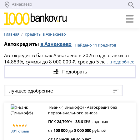
Азнакаево
Главная
Кредиты в Азнакаево
Автокредиты
в Азнакаево
Найдено 11 кредитов
Автокредит в банках Азнакаево в 2026 году: ставки от
14.883%, суммы до 8 000 000 ₽, срок до 5 лет. Выберите
...подробнее
выгодное предложение на новый или подержанный
Подобрать
авто, оформите онлайн-заявку и получите одобрение
уже сегодня. Доступны кредиты без первоначального
взноса и рефинансирование ранее взятых займов.
лучшее одобрение
Т-Банк (Тинькофф) - Автокредит без
первоначального взноса
ПСК
24
,
799
% -
35
,
613
% годовых
от
100 000
до
8 000 000
рублей
801 отзыв
от
12
месяцев до
5
лет