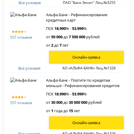
Все условия
ПАО "Банк Зенит" Лиц.№3255
Альфа-Банк - Рефинансирование
кредитных карт
ПСК
18
,
990
% -
53
,
999
%
от
50 000
до
7 500 000
рублей
557 отзывов
от
2
до
7
лет
Онлайн-заявка
Все условия
АО «АЛЬФА-БАНК» Лиц.№1326
Альфа-Банк - Платите по кредитам
меньше - Рефинансирование кредитов
ПСК
18
,
990
% -
53
,
999
%
от
30 000
до
30 000 000
рублей
557 отзывов
от
1
года до
15
лет
Онлайн-заявка
Все условия
АО «АЛЬФА-БАНК» Лиц.№1326