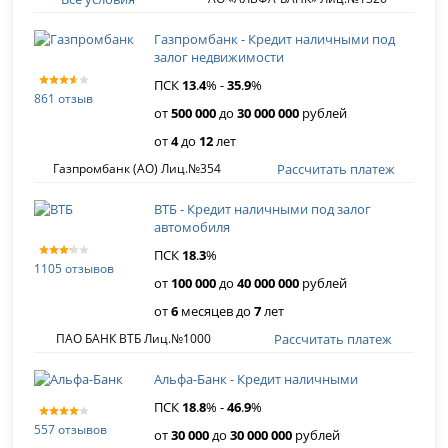
Газпромбанк - Кредит наличными под
залог недвижимости
ПСК
13
.
4
% -
35
.
9
%
861 отзыв
от
500 000
до
30 000 000
рублей
от
4
до
12
лет
Рассчитать платеж
Газпромбанк (АО) Лиц.№354
ВТБ - Кредит наличными под залог
автомобиля
ПСК
18
.
3
%
1105 отзывов
от
100 000
до
40 000 000
рублей
от
6
месяцев до
7
лет
Рассчитать платеж
ПАО БАНК ВТБ Лиц.№1000
Альфа-Банк - Кредит наличными
ПСК
18
.
8
% -
46
.
9
%
557 отзывов
от
30 000
до
30 000 000
рублей