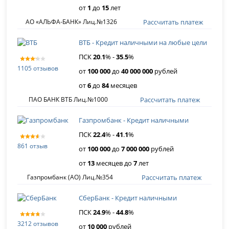
от
1
до
15
лет
Рассчитать платеж
АО «АЛЬФА-БАНК» Лиц.№1326
ВТБ - Кредит наличными на любые цели
ПСК
20
.
1
% -
35
.
5
%
1105 отзывов
от
100 000
до
40 000 000
рублей
от
6
до
84
месяцев
Рассчитать платеж
ПАО БАНК ВТБ Лиц.№1000
Газпромбанк - Кредит наличными
ПСК
22
.
4
% -
41
.
1
%
861 отзыв
от
100 000
до
7 000 000
рублей
от
13
месяцев до
7
лет
Рассчитать платеж
Газпромбанк (АО) Лиц.№354
СберБанк - Кредит наличными
ПСК
24
.
9
% -
44
.
8
%
3212 отзывов
от
10 000
рублей