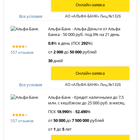
Онлайн-заявка
Все условия
АО «АЛЬФА-БАНК» Лиц.№1326
Альфа-Банк - Альфа-Деньги от Альфа
Банка - 50 000 руб. под 0% на 21 день
0
,
8
% в день (ПСК
292
%)
от
2 000
до
50 000
рублей
557 отзывов
30
дней
Онлайн-заявка
Все условия
АО «АЛЬФА-БАНК» Лиц.№1326
Альфа-Банк - Кредит наличными до 7,5
млн. с кешбэком до 25 000 руб. в месяц
ПСК
18
,
990
% -
52
,
490
%
от
50 000
до
7 500 000
рублей
557 отзывов
от
1
до
5
лет