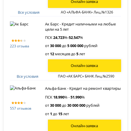
Онлайн-заявка
Все условия
АО «АЛЬФА-БАНК» Лиц.№1326
Ак Барс - Кредит наличными на любые
цели на 5 лет
ПСК
24
,
723
%-
52
,
547
%
от
30 000
до
5 000 000
рублей
223 отзыва
от
12
месяцев до
5
лет
Онлайн-заявка
Все условия
ПАО «АК БАРС» БАНК Лиц.№2590
Альфа-Банк - Кредит на ремонт квартиры
ПСК
18
,
990
% -
51
,
990
%
от
30 000
до
30 000 000
рублей
557 отзывов
от
1
до
15
лет
Онлайн-заявка