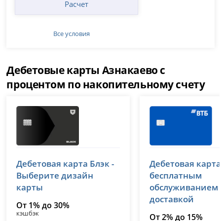
Расчет
Все условия
Дебетовые карты Азнакаево с
процентом по накопительному счету
Т-Банк (Тинькофф)
ВТБ
Дебетовая карта Блэк -
Дебетовая карта
лицензия № 2673
лицензия № 1000
Выберите дизайн
бесплатным
карты
обслуживанием
доставкой
От 1% до 30%
кэшбэк
От 2% до 15%