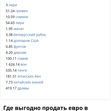
3
лари
51.24
гривен
10.59
сомони
54.43
лира
1.95
манат
3.38
белорусский рубль
1.14
долларов США
0.85
фунтов
4.20
дирхам
100.11
сомов
1 624.14
вон
535.14
тенге
181.51
японских йен
7.73
китайских юаней
419.17
драмы
Где выгодно продать евро в