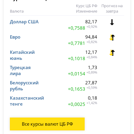
Курс ЦБ РФ
Прогноз на
Валюта
Изменение
завтра
Доллар США
82,17
+0,92%
+0,7588
Евро
94,84
+0,82%
+0,7781
Китайский
12,17
юань
+0,84%
+0,1018
Турецкая
1,73
лира
+0,89%
+0,0154
Белорусский
27,87
рубль
+0,59%
+0,1653
Казахстанский
0,18
тенге
+1,42%
+0,0025
Все курсы валют ЦБ РФ